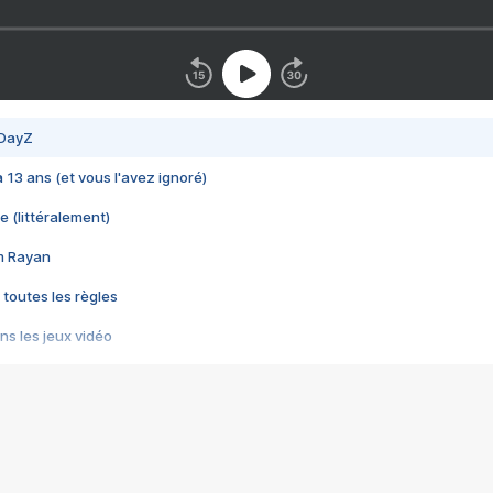
 DayZ
 a 13 ans (et vous l'avez ignoré)
e (littéralement)
im Rayan
 toutes les règles
s les jeux vidéo
us choquant de Rockstar ? - Le scandale BULLY
e plus moche de Steam
du RÊVE tourne au CAUCHEMAR