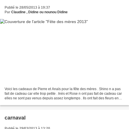
Publié le 28/05/2013 à 19:37
Par
Claudine , Didine ou nounou Didine
Voici les cadeaux de Pierre et Anaïs pour la fête des mères . Shino n a pas
fait de cadeau car elle trop petite . Inès et Rose n ont pas fait de cadeau car
elles ne sont pas venus depuis assez longtemps . Ils ont fait des fleurs en
papier et un vase ....
carnaval
Publié le 29/03/2013 à 13:20