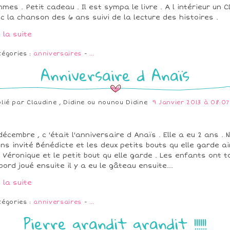
mes . Petit cadeau . Il est sympa le livre . A l intérieur un C
c la chanson des 6 ans suivi de la lecture des histoires .
e la suite
tégories :
anniversaires
-
…
Anniversaire d Anaïs
blié par
Claudine , Didine ou nounou Didine
9 Janvier 2013 à 08:07
décembre , c 'était l'anniversaire d Anaïs . Elle a eu 2 ans . 
ns invité Bénédicte et les deux petits bouts qu elle garde ai
 Véronique et le petit bout qu elle garde . Les enfants ont t
bord joué ensuite il y a eu le gâteau ensuite...
e la suite
tégories :
anniversaires
-
…
Pierre grandit grandit !!!!!!