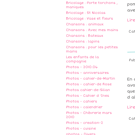
Bricolage : Porte torchons ,
pom
maniques
ave
Bricolage : St Nicolas
Bricolage : Vase et fleurs
Lir
Chansons : animaux
Chansons : Avec mes mains
Ca
Chansons : Bateaux
Chansons : lapins
Chansons : pour les petites
mains
Les enfants de la
Pu
compagnie
Photos - 2010.06
Photos - anniversaires
Photos - cahier-de-Martin
En 
Photos - cahier-de Rose
avo
Photos cahier-de-Silian
que
Photos - Cahier d 'Ines
d a
Photos - cahiers
Lir
Photos - calendrier
Photos - Chèvrerie mars
2010
Ca
Photos - creation-2
Photos - cuisine
photos - Divers