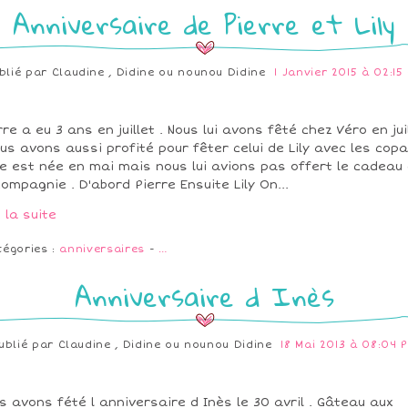
Anniversaire de Pierre et Lily
blié par
Claudine , Didine ou nounou Didine
1 Janvier 2015 à 02:15
rre a eu 3 ans en juillet . Nous lui avons fêté chez Véro en jui
ous avons aussi profité pour fêter celui de Lily avec les cop
lle est née en mai mais nous lui avions pas offert le cadeau
compagnie . D'abord Pierre Ensuite Lily On...
e la suite
tégories :
anniversaires
-
…
Anniversaire d Inès
ublié par
Claudine , Didine ou nounou Didine
18 Mai 2013 à 08:04 
s avons fété l anniversaire d Inès le 30 avril . Gâteau aux