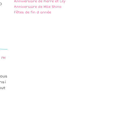
Anniversaire de Pierre et Lily
D
Anniversaire de Mlle Shino
Fêtes de fin d année
 PM
Nous
nsi
out