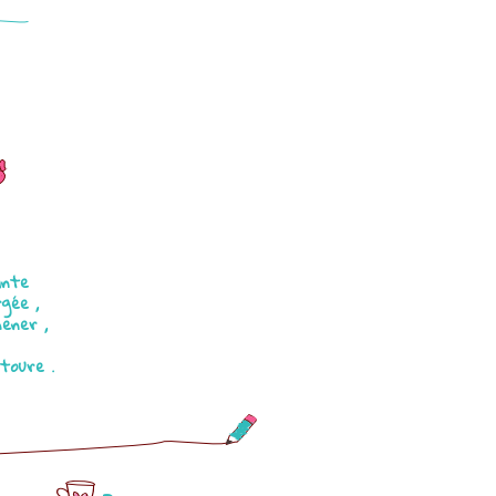
s
ante
gée ,
mener ,
toure .