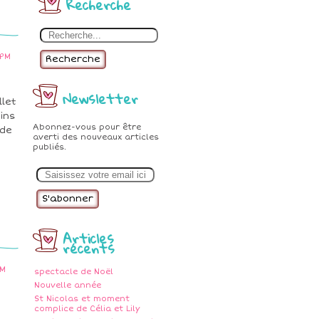
Recherche
 PM
Recherche
Newsletter
llet
ains
Abonnez-vous pour être
 de
averti des nouveaux articles
publiés.
E
m
a
i
l
Articles
récents
PM
spectacle de Noël
Nouvelle année
St Nicolas et moment
complice de Célia et Lily