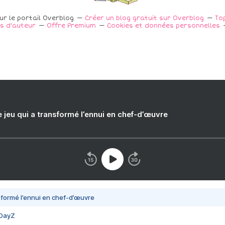
ur le portail Overblog
Créer un blog gratuit sur Overblog
To
s d'auteur
Offre Premium
Cookies et données personnelles
e jeu qui a transformé l’ennui en chef-d’œuvre
nsformé l’ennui en chef-d’œuvre
 DayZ