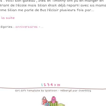
is . Voici son gäteau , Inès et Timothy ont pu en manger en
trant de l'école mais Silian était déjà reparti avec sa mama
me Silian me parle de Buz l'éclair plusieurs fois par...
e la suite
tégories :
anniversaires
-
…
1
2
3
4
>
>>
Girl Gift Template by Ipietoon - Hébergé par
Overblog