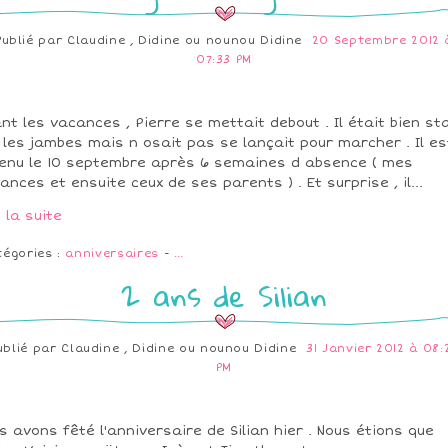
Publié par
Claudine , Didine ou nounou Didine
20 Septembre 2012 
07:33 PM
nt les vacances , Pierre se mettait debout . Il était bien st
 les jambes mais n osait pas se lançait pour marcher . Il es
enu le 10 septembre après 6 semaines d absence ( mes
ances et ensuite ceux de ses parents ) . Et surprise , il...
e la suite
tégories :
anniversaires
-
…
2 ans de Silian
ublié par
Claudine , Didine ou nounou Didine
31 Janvier 2012 à 08:
PM
s avons fêté l'anniversaire de Silian hier . Nous étions que