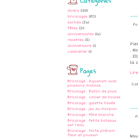
Catégories
divers
(133)
bricolages
(80)
sorties
(26)
Pu
fêtes
(21)
anniversaires
(16)
recettes
(5)
Pie
anniversaire
(1)
. N
calendrier
(1)
. E
la 
Pages
Lir
Bricolage : Aquarium avec
Ca
poissons mobiles
Bricolage : Baton de pluie
Bricolage : collier de boules
Bricolage : galette tissée
Bricolage : jeu du morpion
Bricolage : Pâte blanche
P
Bricolage : Petits bateaux
sur l'eau.
Bricolage : Porte prénom
fleur et poussin
Nou