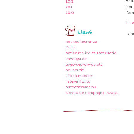
tro
2012
ren
2011
Com
2010
Lir
Liens
Ca
nounou laurence
Coco
betise malice et sorcellerie
cavalgarde
avec-ses-dix-doigts
nounoutiti
tête à modeler
fete-enfants
auxpetitesmains
Spectacle Compagnie Azara