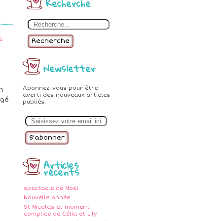
Recherche
à
Recherche
Newsletter
Abonnez-vous pour être
n
averti des nouveaux articles
ngé
publiés.
E
m
a
i
l
Articles
récents
spectacle de Noël
Nouvelle année
St Nicolas et moment
complice de Célia et Lily