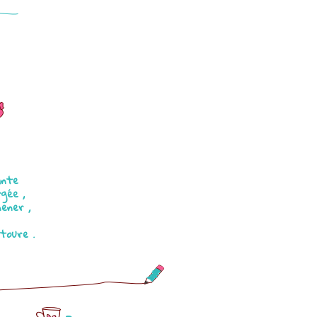
s
ante
gée ,
mener ,
toure .