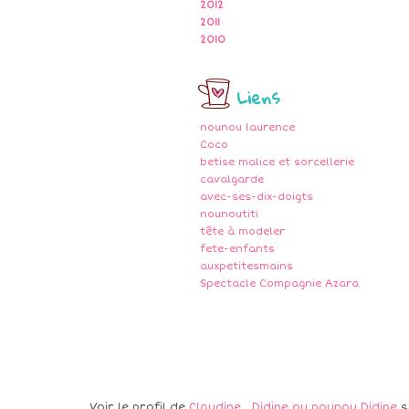
2012
2011
2010
Liens
nounou laurence
Coco
betise malice et sorcellerie
cavalgarde
avec-ses-dix-doigts
nounoutiti
tête à modeler
fete-enfants
auxpetitesmains
Spectacle Compagnie Azara
Voir le profil de
Claudine , Didine ou nounou Didine
s