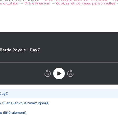
s d'auteur
Offre Premium
Cookies et données personnelles
 Battle Royale - DayZ
 DayZ
 a 13 ans (et vous l'avez ignoré)
e (littéralement)