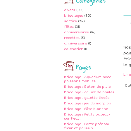
Catégories
divers
(133)
bricolages
(80)
sorties
(26)
fêtes
(21)
anniversaires
(16)
recettes
(5)
anniversaire
(1)
Ros
calendrier
(1)
pas
éti
Pages
le 
Lir
Bricolage : Aquarium avec
poissons mobiles
Ca
Bricolage : Baton de pluie
Bricolage : collier de boules
Bricolage : galette tissée
Bricolage : jeu du morpion
Bricolage : Pâte blanche
Bricolage : Petits bateaux
sur l'eau.
Bricolage : Porte prénom
fleur et poussin