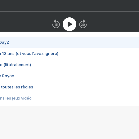
 DayZ
 a 13 ans (et vous l'avez ignoré)
e (littéralement)
im Rayan
 toutes les règles
s les jeux vidéo
us choquant de Rockstar ? - Le scandale BULLY
e plus moche de Steam
du RÊVE tourne au CAUCHEMAR