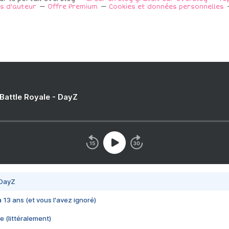
s d'auteur
Offre Premium
Cookies et données personnelles
 Battle Royale - DayZ
 DayZ
 a 13 ans (et vous l'avez ignoré)
e (littéralement)