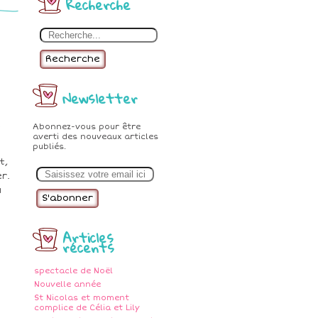
Recherche
Recherche
Newsletter
e
Abonnez-vous pour être
averti des nouveaux articles
publiés.
t,
E
m
r.
a
u
i
l
Articles
récents
spectacle de Noël
Nouvelle année
St Nicolas et moment
complice de Célia et Lily