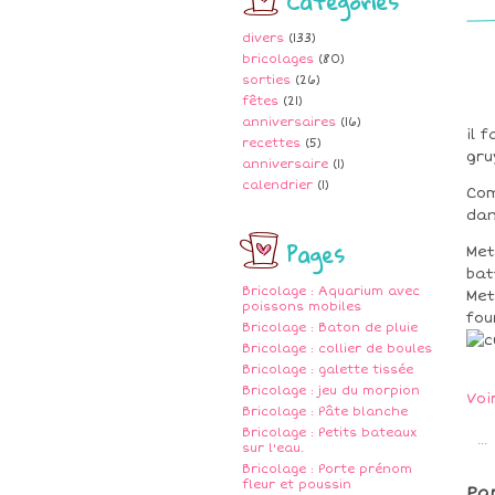
Catégories
divers
(133)
bricolages
(80)
sorties
(26)
fêtes
(21)
anniversaires
(16)
il 
recettes
(5)
gru
anniversaire
(1)
calendrier
(1)
Com
dan
Pages
Met
bat
Bricolage : Aquarium avec
Met
poissons mobiles
fou
Bricolage : Baton de pluie
Bricolage : collier de boules
Bricolage : galette tissée
Bricolage : jeu du morpion
Voi
Bricolage : Pâte blanche
Bricolage : Petits bateaux
…
sur l'eau.
Bricolage : Porte prénom
fleur et poussin
Pa