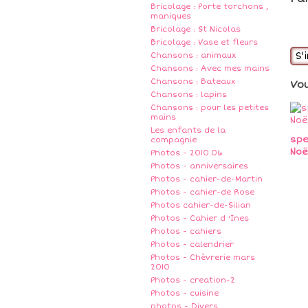
Bricolage : Porte torchons ,
maniques
Bricolage : St Nicolas
Bricolage : Vase et fleurs
S'
Chansons : animaux
Chansons : Avec mes mains
Chansons : Bateaux
Vo
Chansons : lapins
Chansons : pour les petites
mains
Les enfants de la
spe
compagnie
Noë
Photos - 2010.06
Photos - anniversaires
Photos - cahier-de-Martin
Photos - cahier-de Rose
Photos cahier-de-Silian
Photos - Cahier d 'Ines
Photos - cahiers
Photos - calendrier
Photos - Chèvrerie mars
2010
Photos - creation-2
Photos - cuisine
photos - Divers