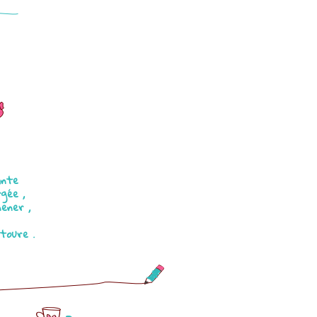
s
ante
gée ,
mener ,
toure .