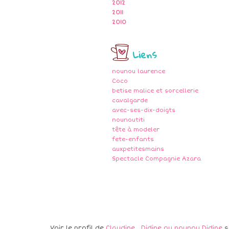
2012
2011
2010
Liens
nounou laurence
Coco
betise malice et sorcellerie
cavalgarde
avec-ses-dix-doigts
nounoutiti
tête à modeler
fete-enfants
auxpetitesmains
Spectacle Compagnie Azara
Voir le profil de
Claudine , Didine ou nounou Didine
s