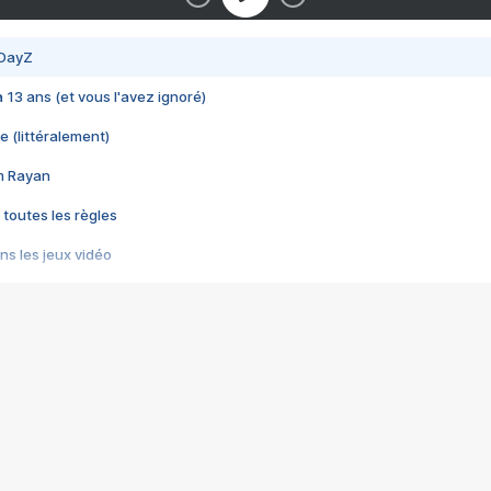
 DayZ
 a 13 ans (et vous l'avez ignoré)
e (littéralement)
im Rayan
 toutes les règles
s les jeux vidéo
us choquant de Rockstar ? - Le scandale BULLY
e plus moche de Steam
du RÊVE tourne au CAUCHEMAR
pendant 8 heures
it… à tort