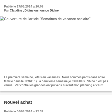
Publié le 17/03/2014 à 20:08
Par
Claudine , Didine ou nounou Didine
La première semaine j étais en vacances . Nous sommes partis dans notre
famille dans le NORD : ) La deuxième semaine je travaillais . Shino n est pas
venue . Par contre les grandes ont pu venir suivant mon planning et ceux
des parents . lundi : Rose et...
Nouvel achat
Publié le 06/03/2014 à 22:32