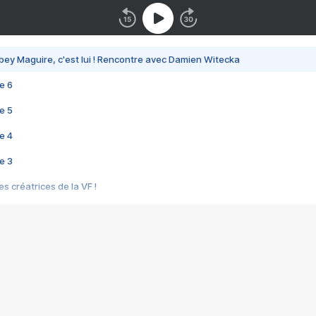
bey Maguire, c'est lui ! Rencontre avec Damien Witecka
e 6
e 5
e 4
e 3
s créatrices de la VF !
e 2
e 1
e Mektoub My Love arrive enfin ! Rencontre avec Shaïn Boumedine et Sal
i : après Toni en famille
elle réalise le bouleversant Dites lui que je l'aime