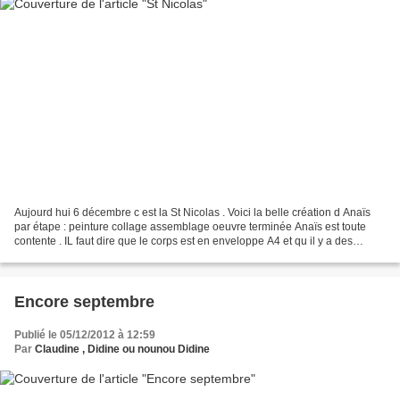
Aujourd hui 6 décembre c est la St Nicolas . Voici la belle création d Anaïs
par étape : peinture collage assemblage oeuvre terminée Anaïs est toute
contente . IL faut dire que le corps est en enveloppe A4 et qu il y a des
chocolats cachés dedans . BONNE...
Encore septembre
Publié le 05/12/2012 à 12:59
Par
Claudine , Didine ou nounou Didine