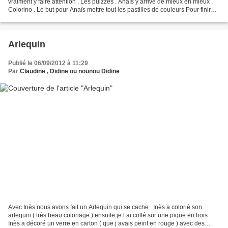
vraiment y faire attention . Les pulzzes . Anaïs y arrive de mieux en mieux .
Colorino . Le but pour Anaïs mettre tout les pastilles de couleurs Pour finir
nouveaux jeux de...
Arlequin
Publié le 06/09/2012 à 11:29
Par
Claudine , Didine ou nounou Didine
Avec Inès nous avons fait un Arlequin qui se cache . Inès a colorié son
arlequin ( très beau coloriage ) ensuite je l ai collé sur une pique en bois .
Inès a décoré un verre en carton ( que j avais peint en rouge ) avec des