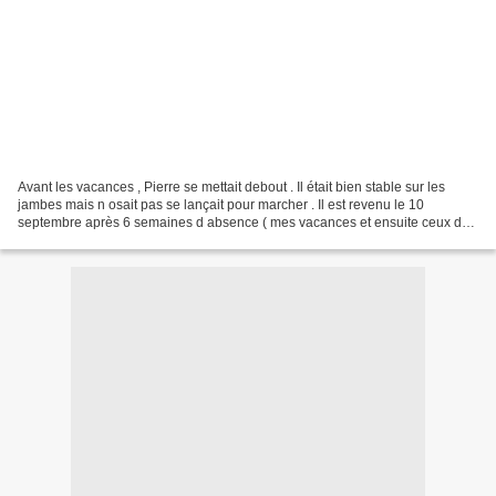
Avant les vacances , Pierre se mettait debout . Il était bien stable sur les
jambes mais n osait pas se lançait pour marcher . Il est revenu le 10
septembre après 6 semaines d absence ( mes vacances et ensuite ceux de
ses parents ) . Et surprise , il...