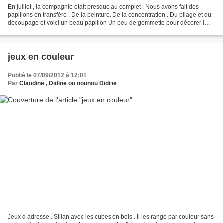
En juillet , la compagnie était presque au complet . Nous avons fait des
papillons en transfère . De la peinture. De la concentration . Du pliage et du
découpage et voici un beau papillon Un peu de gommette pour décorer l
autre face . Des sudokus avec...
jeux en couleur
Publié le 07/09/2012 à 12:01
Par
Claudine , Didine ou nounou Didine
Jeux d adresse . Silian avec les cubes en bois . Il les range par couleur sans