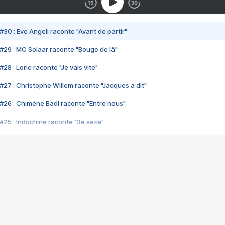
#30 : Eve Angeli raconte "Avant de partir"
#29 : MC Solaar raconte "Bouge de là"
28 : Lorie raconte "Je vais vite"
#27 : Christophe Willem raconte "Jacques a dit"
#26 : Chimène Badi raconte "Entre nous"
#25 : Indochine raconte "3e sexe"
#24 : Zaho raconte "C'est chelou"
#23 : Patrick Bruel raconte "Au café des délices"
#22 : Kyo raconte "Le chemin"
#21 : Nolwenn Leroy raconte "Cassé"
#20 : Patrick Hernandez raconte "Born to be alive"